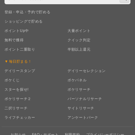
登録・申込・予約で貯める
ショッピングで貯める
ポイントUp中
大量ポイント
無料で獲得
クイック判定
ポイント二重取り
半額以上還元
毎日
貯まる！
デイリースタンプ
デイリーセレクション
ポケくじ
ポケパネル
スターを探せ!
ポケリサーチ
ポケリサーチ２
パーソナルリサーチ
二択リサーチ
サイトリサーチ
ライフチェッカー
アンケートパーク
お知らせ
FAQ・サポート
利用規約
プライバシーポリシー