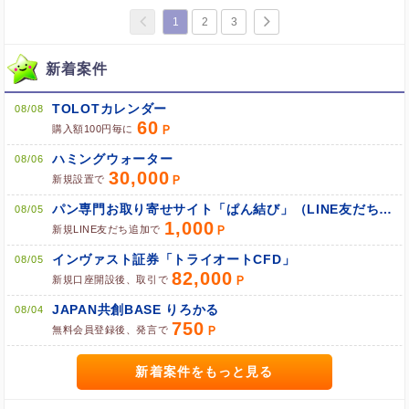
1
2
3
新着案件
TOLOTカレンダー
08/08
60
購入額100円毎に
ハミングウォーター
08/06
30,000
新規設置で
パン専門お取り寄せサイト「ぱん結び」（LINE友だち追加）
08/05
1,000
新規LINE友だち追加で
インヴァスト証券「トライオートCFD」
08/05
82,000
新規口座開設後、取引で
JAPAN共創BASE りろかる
08/04
750
無料会員登録後、発言で
新着案件をもっと見る