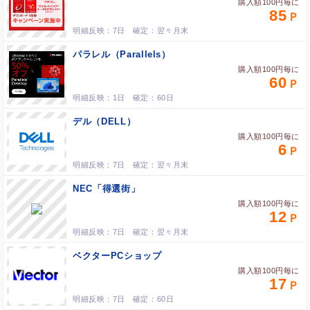
購入額100円毎に
85
7日
翌々月末
パラレル（Parallels）
購入額100円毎に
60
1日
60日
デル（DELL）
購入額100円毎に
6
7日
翌々月末
NEC「得選街」
購入額100円毎に
12
7日
翌々月末
ベクターPCショップ
購入額100円毎に
17
7日
60日