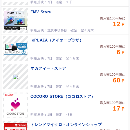
7日
90日
FMV Store
購入額100円毎に
12
注意事項参照
翌々月末
ioPLAZA（アイオープラザ）
購入額100円毎に
6
7日
翌々月末
マカフィー・ストア
購入額100円毎に
60
7日
翌々月末
COCORO STORE（ココロストア）
購入額100円毎に
17
1日
45日
トレンドマイクロ・オンラインショップ