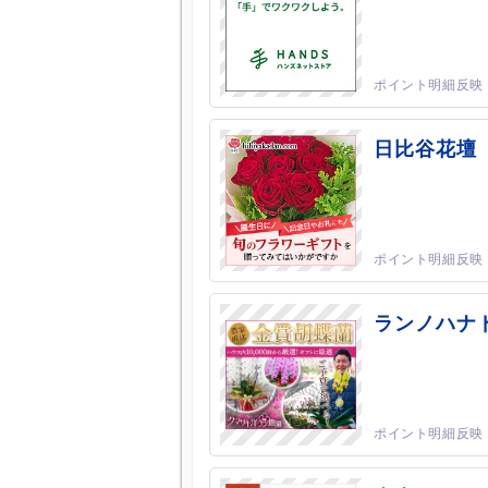
日比谷花壇
ランノハナ