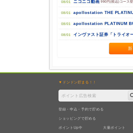
ニコニコ動画
990円(税込)コース
08/01
apollostation THE PLATIN
08/01
apollostation PLATINUM 
08/01
インヴァスト証券「トライオー
08/01
新
ドンドン
貯まる！！
登録・申込・予約で貯める
ショッピングで貯める
ポイントUp中
大量ポイント