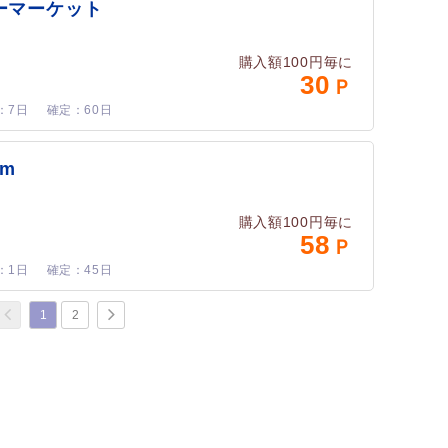
ーマーケット
購入額100円毎に
30
7日
60日
om
購入額100円毎に
58
1日
45日
1
2