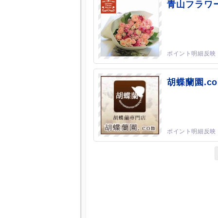
青山フラワ
胡蝶蘭園.c