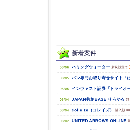
新着案件
ハミングウォーター
新規設置で
08/06
08/05
インヴァスト証券「トライオー
08/05
JAPAN共創BASE りろかる
無
08/04
colleize（コレイズ）
購入額10
08/04
UNITED ARROWS ONLINE
08/02