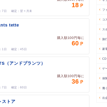
ギ
18
フ
7日
翌々月末
コ
nts tette
ス
購入額100円毎に
旅
60
家
1日
45日
C
ANTS（アンドプランツ）
ゲ
購入額100円毎に
保
36
7日
60日
働
出
トストア