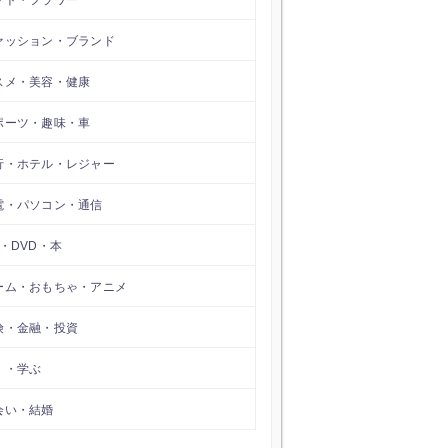
フト・フラワー
ァッション・ブランド
スメ・美容・健康
ポーツ・趣味・車
行・ホテル・レジャー
電・パソコン・通信
D・DVD・本
ーム・おもちゃ・アニメ
険・金融・投資
く・学ぶ
会い・結婚