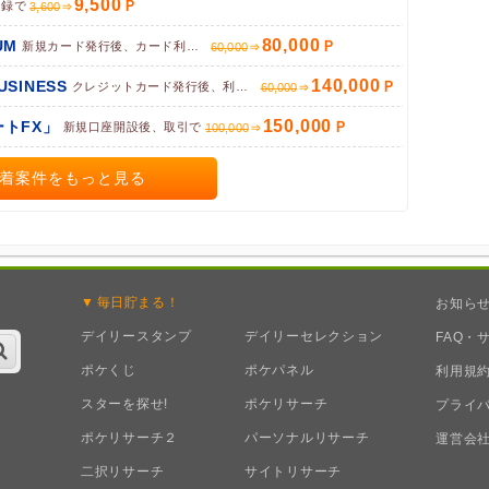
9,500
登録で
3,600
80,000
UM
新規カード発行後、カード利用完了で
60,000
140,000
BUSINESS
クレジットカード発行後、利用で
60,000
150,000
トFX」
新規口座開設後、取引で
100,000
着案件をもっと見る
毎日
貯まる！
お知ら
デイリースタンプ
デイリーセレクション
FAQ・
ポケくじ
ポケパネル
利用規
スターを探せ!
ポケリサーチ
プライ
ポケリサーチ２
パーソナルリサーチ
運営会
二択リサーチ
サイトリサーチ