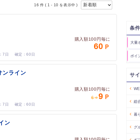
16 件
( 1 - 10 を表示中 )
条
購入額100円毎に
大量
60
7日
60日
ポイ
オンライン
サ
W
購入額100円毎に
9
6
総
7日
60日
暮
イン
グ
購入額100円毎に