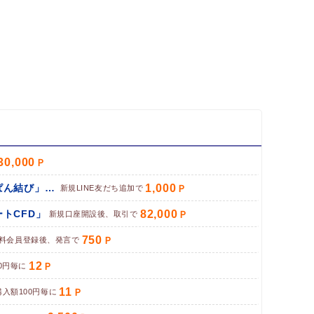
30,000
1,000
パン専門お取り寄せサイト「ぱん結び」（LINE友だち追加）
新規LINE友だち追加で
82,000
トCFD」
新規口座開設後、取引で
750
料会員登録後、発言で
12
0円毎に
11
購入額100円毎に