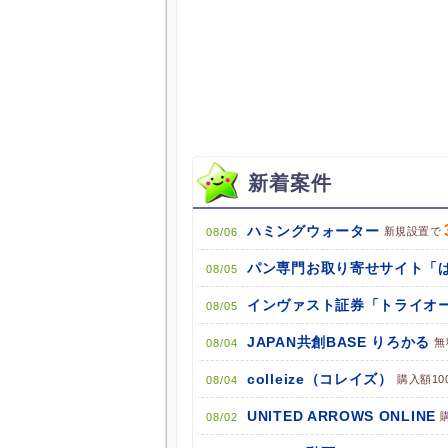
新着案件
ハミングウォーター
新規設置で
08/06
08/05
インヴァスト証券「トライオー
08/05
JAPAN共創BASE りろかる
無
08/04
colleize（コレイズ）
購入額10
08/04
UNITED ARROWS ONLINE
08/02