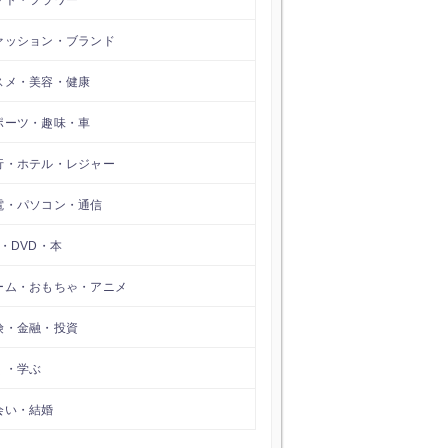
フト・フラワー
ァッション・ブランド
スメ・美容・健康
ポーツ・趣味・車
行・ホテル・レジャー
電・パソコン・通信
D・DVD・本
ーム・おもちゃ・アニメ
険・金融・投資
く・学ぶ
会い・結婚