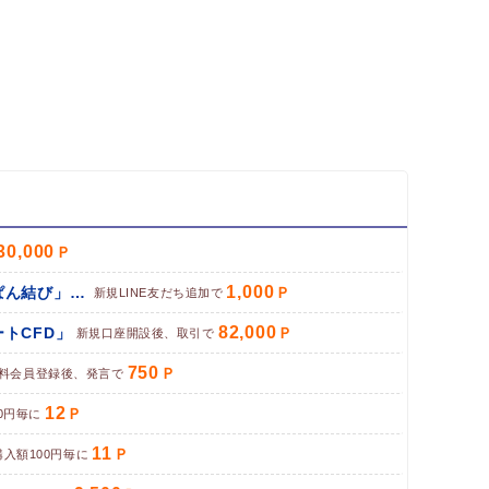
30,000
1,000
パン専門お取り寄せサイト「ぱん結び」（LINE友だち追加）
新規LINE友だち追加で
82,000
トCFD」
新規口座開設後、取引で
750
料会員登録後、発言で
12
0円毎に
11
購入額100円毎に