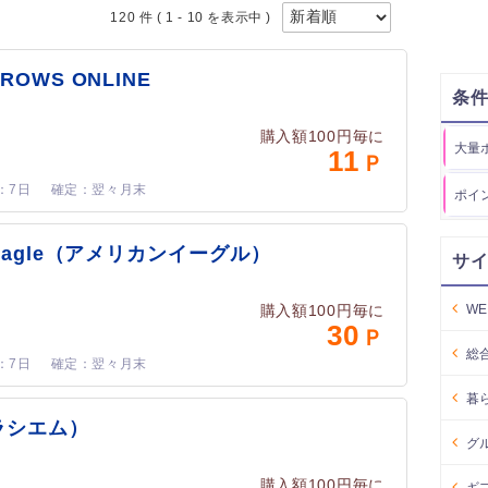
120 件
( 1 - 10 を表示中 )
RROWS ONLINE
条
購入額100円毎に
大量
11
7日
翌々月末
ポイ
n eagle（アメリカンイーグル）
サ
W
購入額100円毎に
30
総
7日
翌々月末
暮
（ラシエム）
グ
購入額100円毎に