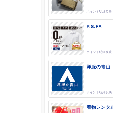
P.S.FA
洋服の青山
着物レンタ