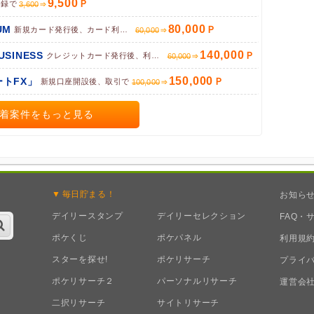
9,500
登録で
3,600
80,000
UM
新規カード発行後、カード利用完了で
60,000
140,000
BUSINESS
クレジットカード発行後、利用で
60,000
150,000
トFX」
新規口座開設後、取引で
100,000
着案件をもっと見る
毎日
貯まる！
お知ら
デイリースタンプ
デイリーセレクション
FAQ・
ポケくじ
ポケパネル
利用規
スターを探せ!
ポケリサーチ
プライ
ポケリサーチ２
パーソナルリサーチ
運営会
二択リサーチ
サイトリサーチ