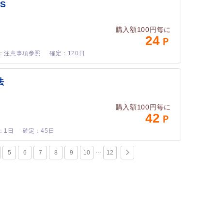
S
購入額100円毎に
24
注意事項参照
120日
法
購入額100円毎に
42
1日
45日
5
6
7
8
9
10
12