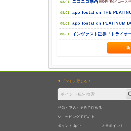
ニコニコ動画
990円(税込)コース
08/01
apollostation THE PLATIN
08/01
apollostation PLATINUM 
08/01
インヴァスト証券「トライオー
08/01
新
ドンドン
貯まる！！
登録・申込・予約で貯める
ショッピングで貯める
ポイントUp中
大量ポイント