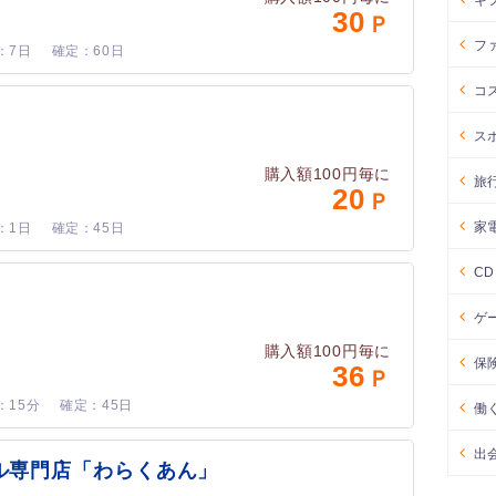
ギ
30
フ
7日
60日
コ
ス
購入額100円毎に
旅
20
家
1日
45日
C
ゲ
購入額100円毎に
保
36
15分
45日
働
出
ル専門店「わらくあん」