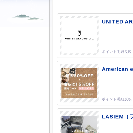
UNITED A
America
LASIEM