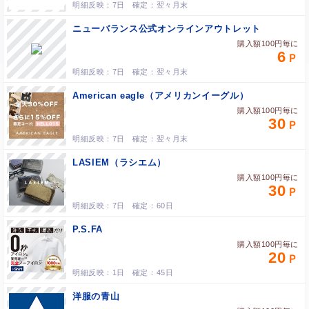
7日
翌々月末
ニューバランス公式オンラインアウトレット
購入額100円毎に
6
7日
翌々月末
American eagle（アメリカンイーグル）
購入額100円毎に
30
7日
翌々月末
LASIEM（ラシエム）
購入額100円毎に
30
7日
60日
P.S.FA
購入額100円毎に
20
1日
45日
洋服の青山