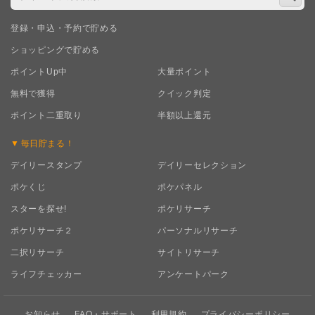
登録・申込・予約で貯める
ショッピングで貯める
ポイントUp中
大量ポイント
無料で獲得
クイック判定
ポイント二重取り
半額以上還元
毎日
貯まる！
デイリースタンプ
デイリーセレクション
ポケくじ
ポケパネル
スターを探せ!
ポケリサーチ
ポケリサーチ２
パーソナルリサーチ
二択リサーチ
サイトリサーチ
ライフチェッカー
アンケートパーク
お知らせ
FAQ・サポート
利用規約
プライバシーポリシー