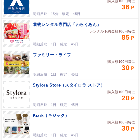
購入額100円毎に
36
15分
45日
着物レンタル専門店「わらくあん」
レンタル予約金額100円毎に
85
1日
45日
ファミリー・ライフ
購入額100円毎に
30
1日
45日
Stylora Store（スタイロラ ストア）
購入額100円毎に
20
1日
45日
Kizik（キジック）
購入額100円毎に
30
1日
45日