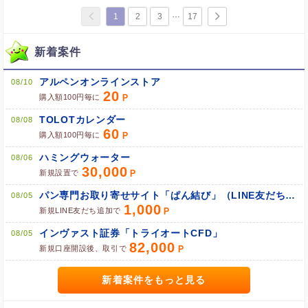
1
2
3
17
新着案件
アルペンオンラインストア
08/10
20
購入額100円毎に
TOLOTカレンダー
08/08
60
購入額100円毎に
ハミングウォーター
08/06
30,000
新規設置で
パン専門お取り寄せサイト「ぱん結び」（LINE友だち追加）
08/05
1,000
新規LINE友だち追加で
インヴァスト証券「トライオートCFD」
08/05
82,000
新規口座開設後、取引で
新着案件をもっと見る